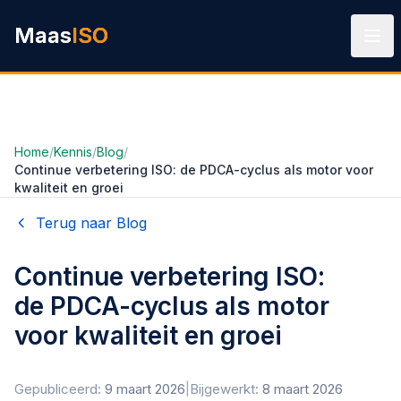
Ga naar hoofdinhoud
Maas
ISO
Home
/
Kennis
/
Blog
/
Continue verbetering ISO: de PDCA-cyclus als motor voor
kwaliteit en groei
Terug naar Blog
Continue verbetering ISO:
de PDCA-cyclus als motor
voor kwaliteit en groei
Gepubliceerd:
9 maart 2026
|
Bijgewerkt:
8 maart 2026