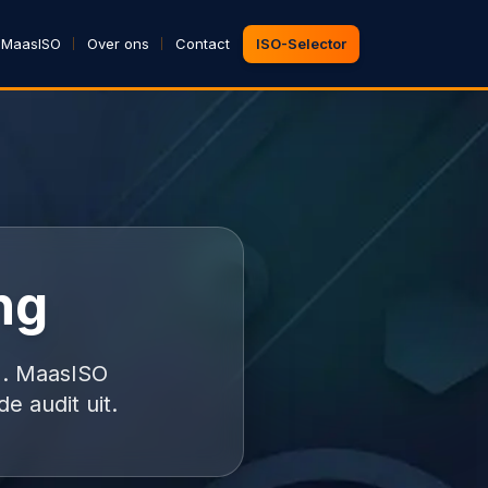
 MaasISO
Over ons
Contact
ISO-Selector
ng
). MaasISO
de audit uit.