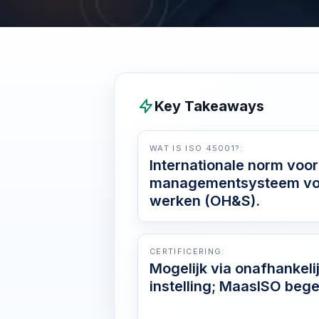
Key Takeaways
WAT IS ISO 45001?:
Internationale norm voo
managementsysteem voo
werken (OH&S).
CERTIFICERING:
Mogelijk via onafhankel
instelling; MaasISO begel