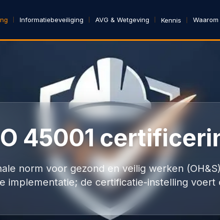
ing
Informatiebeveiliging
AVG & Wetgeving
Waarom
Kennis
SO 45001 certificeri
onale norm voor gezond en veilig werken (OH&S
 implementatie; de certificatie-instelling voert 