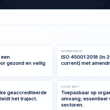
NORMVERSIE:
r een
ISO 45001:2018 (in 
r gezond en veilig
current) met amend
VOOR WIE?:
ijke geaccrediteerde
Toepasbaar op organ
eidt het traject.
omvang; essentieel v
sectoren.