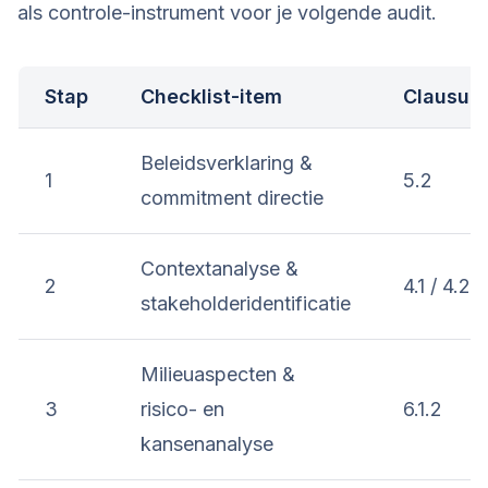
als controle-instrument voor je volgende audit.
Stap
Checklist-item
Clausule
Beleidsverklaring &
1
5.2
commitment directie
Contextanalyse &
2
4.1 / 4.2
stakeholderidentificatie
Milieuaspecten &
3
risico- en
6.1.2
kansenanalyse