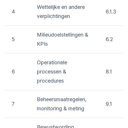
Wettelijke en andere
4
6.1.3
verplichtingen
Milieudoelstellingen &
5
6.2
KPIs
Operationele
6
processen &
8.1
procedures
Beheersmaatregelen,
7
9.1
monitoring & meting
Bewustwording,