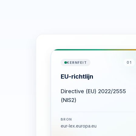
01
KERNFEIT
EU-richtlijn
Directive (EU) 2022/2555
(NIS2)
BRON
eur-lex.europa.eu