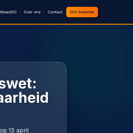
 MaasISO
Over ons
Contact
ISO-Selector
swet:
aarheid
p 15 april