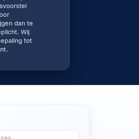
svoorstel
voor
ijgen dan te
plicht. Wij
epaling tot
nt.
DING: