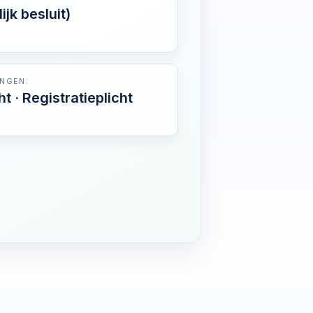
lijk besluit)
INGEN:
ht · Registratieplicht