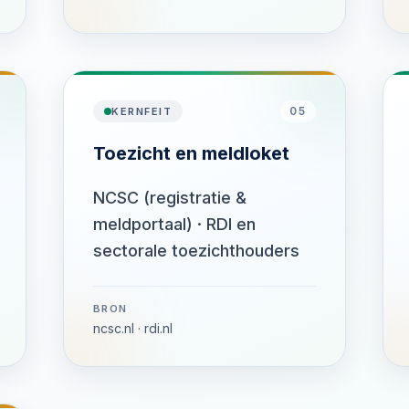
05
KERNFEIT
Toezicht en meldloket
NCSC (registratie &
meldportaal) · RDI en
sectorale toezichthouders
BRON
ncsc.nl · rdi.nl