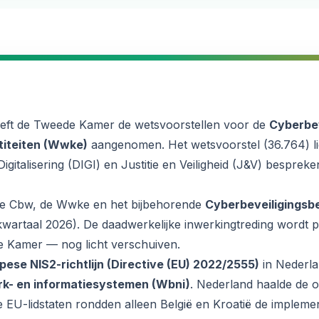
eft de Tweede Kamer de wetsvoorstellen voor de
Cyberbev
titeiten (Wwke)
aangenomen. Het wetsvoorstel (36.764) lig
italisering (DIGI) en Justitie en Veiligheid (J&V) besprek
t de Cbw, de Wwke en het bijbehorende
Cyberbeveiligingsbe
wartaal 2026). De daadwerkelijke inwerkingtreding wordt pe
e Kamer — nog licht verschuiven.
pese NIS2-richtlijn (Directive (EU) 2022/2555)
in Nederla
rk- en informatiesystemen (Wbni)
. Nederland haalde de 
 EU-lidstaten rondden alleen België en Kroatië de implementa