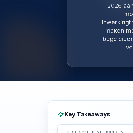
2026 aan
mom
inwerkingtr
maken met 
begeleiden
vo
Key Takeaways
STATUS CYBERBEVEILIGINGSWET: