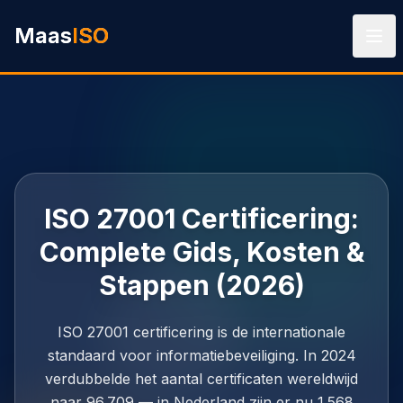
Ga naar hoofdinhoud
Maas
ISO
ISO 27001 Certificering:
Complete Gids, Kosten &
Stappen (2026)
ISO 27001 certificering is de internationale
standaard voor informatiebeveiliging. In 2024
verdubbelde het aantal certificaten wereldwijd
naar 96.709 — in Nederland zijn er nu 1.568