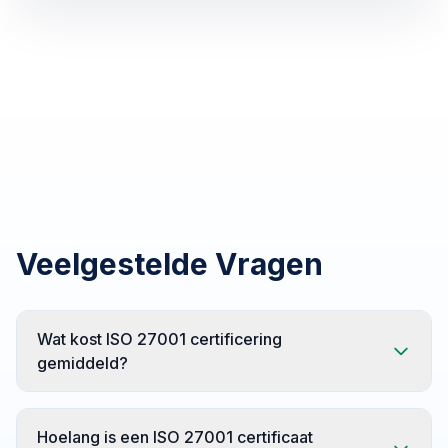
Veelgestelde Vragen
Wat kost ISO 27001 certificering
gemiddeld?
Voor MKB‑organisaties ligt de totale investering in het
Hoelang is een ISO 27001 certificaat
eerste jaar gemiddeld tussen €18.000 en €25.000,