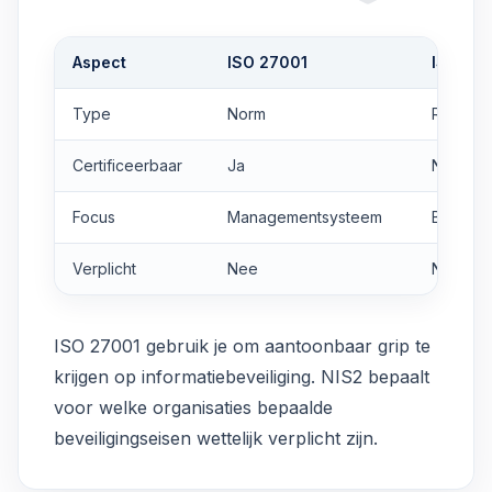
Aspect
ISO 27001
ISO 27
Type
Norm
Richtlijn
Certificeerbaar
Ja
Nee
Focus
Managementsysteem
Beheers
Verplicht
Nee
Nee
ISO 27001 gebruik je om aantoonbaar grip te
krijgen op informatiebeveiliging. NIS2 bepaalt
voor welke organisaties bepaalde
beveiligingseisen wettelijk verplicht zijn.