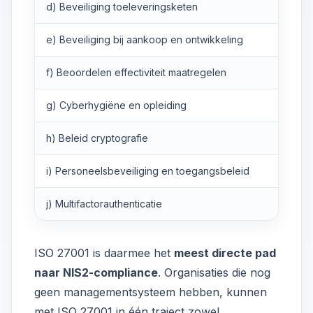
d) Beveiliging toeleveringsketen
A.
e) Beveiliging bij aankoop en ontwikkeling
A.
f) Beoordelen effectiviteit maatregelen
A.5
g) Cyberhygiëne en opleiding
A.
h) Beleid cryptografie
A.
i) Personeelsbeveiliging en toegangsbeleid
A.6
j) Multifactorauthenticatie
A.8
ISO 27001 is daarmee het
meest directe pad
naar NIS2-compliance
. Organisaties die nog
geen managementsysteem hebben, kunnen
met ISO 27001 in één traject zowel