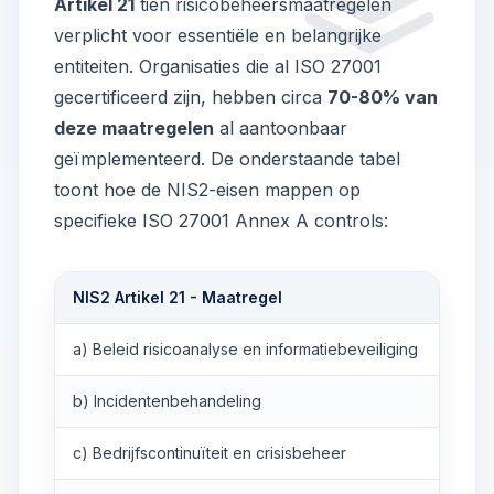
Artikel 21
tien risicobeheersmaatregelen
verplicht voor essentiële en belangrijke
entiteiten. Organisaties die al ISO 27001
gecertificeerd zijn, hebben circa
70-80% van
deze maatregelen
al aantoonbaar
geïmplementeerd. De onderstaande tabel
toont hoe de NIS2-eisen mappen op
specifieke ISO 27001 Annex A controls:
NIS2 Artikel 21 - Maatregel
IS
a) Beleid risicoanalyse en informatiebeveiliging
A.5
b) Incidentenbehandeling
A.
c) Bedrijfscontinuïteit en crisisbeheer
A.