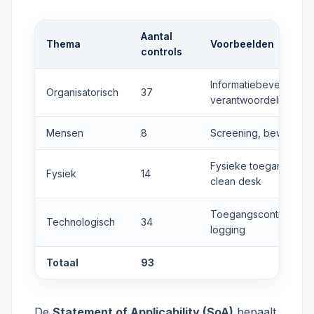
Aantal
Thema
Voorbeelden
controls
Informatiebeveiligings
Organisatorisch
37
verantwoordelijkhede
Mensen
8
Screening, bewustwor
Fysieke toegangsbevei
Fysiek
14
clean desk
Toegangscontrole, cry
Technologisch
34
logging
Totaal
93
De
Statement of Applicability (SoA)
bepaalt