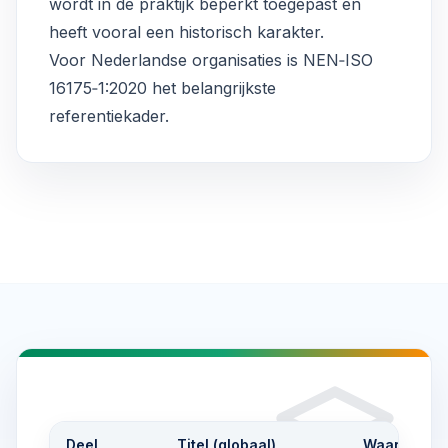
wordt in de praktijk beperkt toegepast en
heeft vooral een historisch karakter.
Voor Nederlandse organisaties is NEN‑ISO
16175‑1:2020 het belangrijkste
referentiekader.
Deel
Titel (globaal)
Waarvoor ge