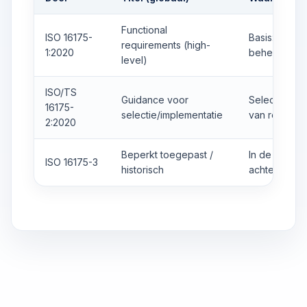
Functional
ISO 16175-
Basis: eisen 
requirements (high-
1:2020
beheert
level)
ISO/TS
Guidance voor
Selectie, on
16175-
selectie/implementatie
van recordk
2:2020
Beperkt toegepast /
In de praktij
ISO 16175-3
historisch
achtergrond/