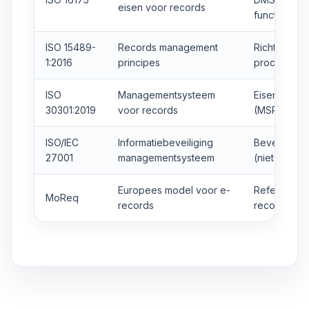
eisen voor records
functies
ISO 15489-
Records management
Richtinggev
1:2016
principes
proces
ISO
Managementsysteem
Eisen voor b
30301:2019
voor records
(MSR)
ISO/IEC
Informatiebeveiliging
Beveiligin
27001
managementsysteem
(niet specif
Europees model voor e-
Referentiem
MoReq
records
records ma