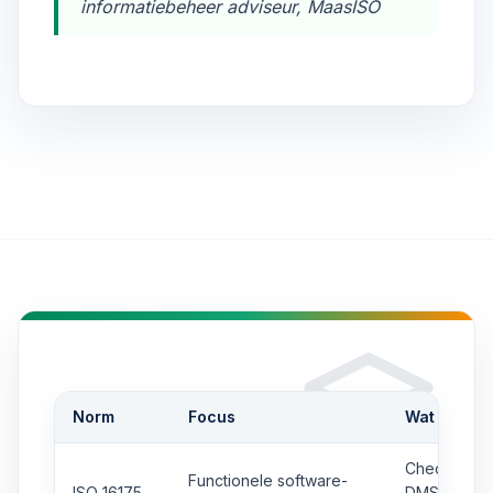
informatiebeheer adviseur, MaasISO
Norm
Focus
Wat levert 
Checklist/r
Functionele software-
ISO 16175
DMS/zaaksy