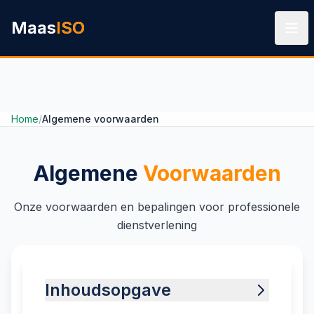
Ga naar hoofdinhoud
Maas
ISO
Home
/
Algemene voorwaarden
Algemene
Voorwaarden
Onze voorwaarden en bepalingen voor professionele
dienstverlening
Inhoudsopgave
Toon inhoudsopgave