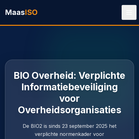
Ga naar hoofdinhoud
Maas
ISO
BIO Overheid: Verplichte
Informatiebeveiliging
voor
Overheidsorganisaties
De BIO2 is sinds 23 september 2025 het
verplichte normenkader voor