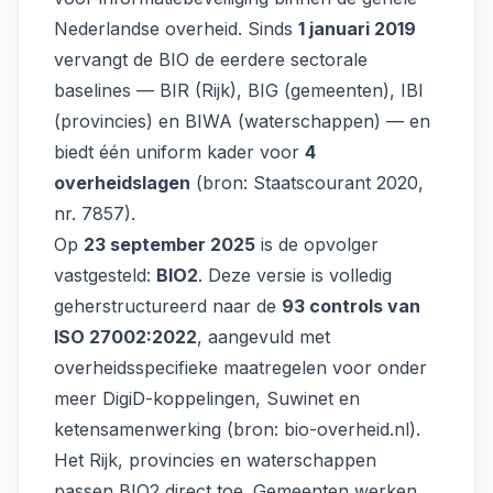
Nederlandse overheid. Sinds
1 januari 2019
vervangt de BIO de eerdere sectorale
baselines — BIR (Rijk), BIG (gemeenten), IBI
(provincies) en BIWA (waterschappen) — en
biedt één uniform kader voor
4
overheidslagen
(bron:
Staatscourant 2020,
nr. 7857
).
Op
23 september 2025
is de opvolger
vastgesteld:
BIO2
. Deze versie is volledig
geherstructureerd naar de
93 controls van
ISO 27002:2022
, aangevuld met
overheidsspecifieke maatregelen voor onder
meer DigiD-koppelingen, Suwinet en
ketensamenwerking (bron:
bio-overheid.nl
).
Het Rijk, provincies en waterschappen
passen BIO2 direct toe. Gemeenten werken