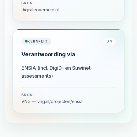
BRON
digitaleoverheid.nl
04
KERNFEIT
Verantwoording via
ENSIA (incl. DigiD- en Suwinet-
assessments)
BRON
VNG — vng.nl/projecten/ensia