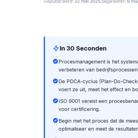
Gepubliceerd:
22 mei 2025
|
Bijgewerkt:
9 ma
In 30 Seconden
Procesmanagement is het systemat
verbeteren van bedrijfsprocessen 
De PDCA-cyclus (Plan-Do-Check-Ac
voert ze uit, meet het effect en bo
ISO 9001 vereist een procesben
voor certificering.
Begin met het proces dat de meest
optimaliseer en meet de resultaten