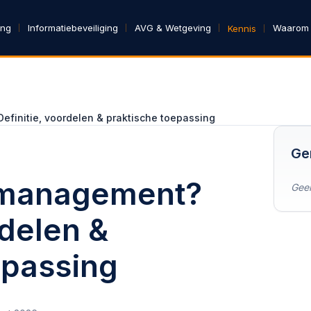
ing
Informatiebeveiliging
AVG & Wetgeving
Waarom
Kennis
finitie, voordelen & praktische toepassing
Ge
smanagement?
Geen
rdelen &
epassing