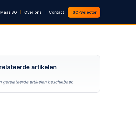
 MaasISO
Over ons
Contact
ISO-Selector
relateerde artikelen
 gerelateerde artikelen beschikbaar.