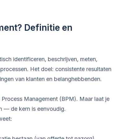
nt? Definitie en
isch identificeren, beschrijven, meten,
processen. Het doel: consistente resultaten
tingen van klanten en belanghebbenden.
ss Process Management (BPM). Maar laat je
m — de kern is eenvoudig.
weet:
satie bestaan (van offerte tot nazorg)