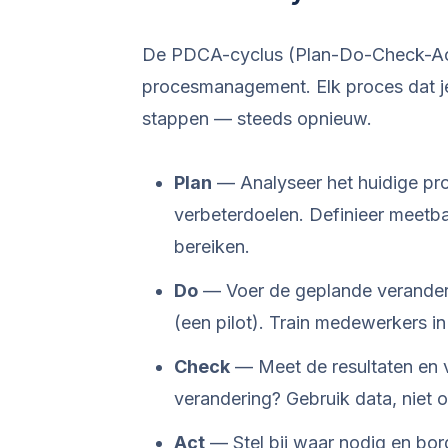
De PDCA-cyclus (Plan-Do-Check-Act) 
procesmanagement. Elk proces dat je
stappen — steeds opnieuw.
Plan
— Analyseer het huidige proc
verbeterdoelen. Definieer meetb
bereiken.
Do
— Voer de geplande veranderin
(een pilot). Train medewerkers i
Check
— Meet de resultaten en ve
verandering? Gebruik data, niet 
Act
— Stel bij waar nodig en bor