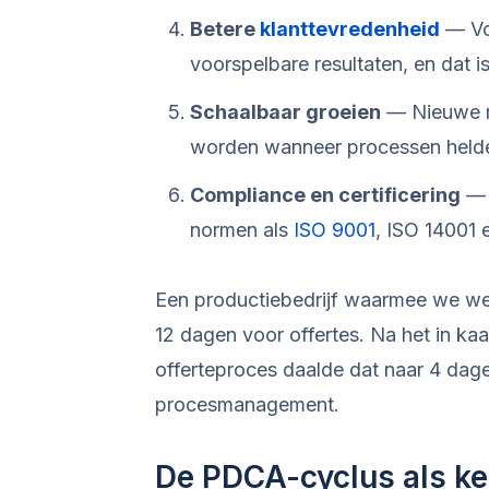
Betere
klanttevredenheid
— Voo
voorspelbare resultaten, en dat i
Schaalbaar groeien
— Nieuwe m
worden wanneer processen helde
Compliance en certificering
— 
normen als
ISO 9001
, ISO 14001 
Een productiebedrijf waarmee we we
12 dagen voor offertes. Na het in ka
offerteproces daalde dat naar 4 da
procesmanagement.
De PDCA-cyclus als k