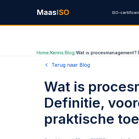
Ga naar hoofdinhoud
Maas
ISO
ISO-certificer
Home
/
Kennis
/
Blog
/
Wat is procesmanagement? De
Terug naar Blog
Wat is proce
Definitie, voo
praktische to