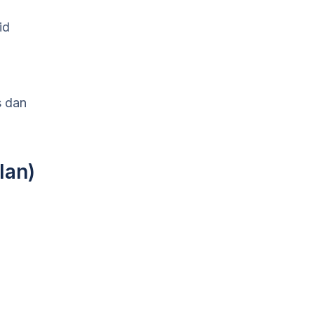
id
s dan
lan)