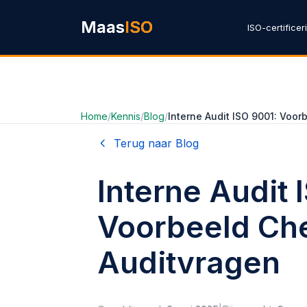
Ga naar hoofdinhoud
Maas
ISO
ISO-certificer
Home
/
Kennis
/
Blog
/
Interne Audit ISO 9001: Voor
Terug naar Blog
Interne Audit 
Voorbeeld Che
Auditvragen