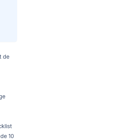
t de
ige
klist
 de 10