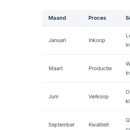
Maand
Proces
S
L
Januari
Inkoop
i
W
Maart
Productie
t
O
Juni
Verkoop
k
Q
September
Kwaliteit
c