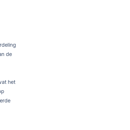
rdeling
an de
wat het
op
oerde