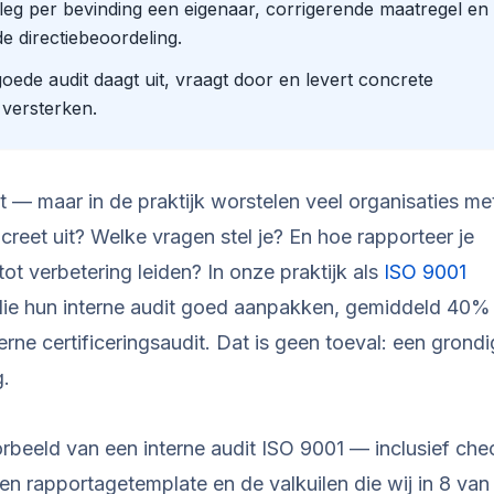
 leg per bevinding een eigenaar, corrigerende maatregel en
de directiebeoordeling.
 goede audit daagt uit, vraagt door en levert concrete
 versterken.
ht — maar in de praktijk worstelen veel organisaties me
ncreet uit? Welke vragen stel je? En hoe rapporteer je
ot verbetering leiden? In onze praktijk als
ISO 9001
die hun interne audit goed aanpakken, gemiddeld 40%
rne certificeringsaudit. Dat is geen toeval: een grond
g.
oorbeeld van een interne audit ISO 9001 — inclusief chec
en rapportagetemplate en de valkuilen die wij in 8 van