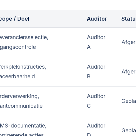
cope / Doel
Auditor
Statu
everanciersselectie,
Auditor
Afge
ngangscontrole
A
erkplekinstructies,
Auditor
Afge
raceerbaarheid
B
rderverwerking,
Auditor
Gepl
lantcommunicatie
C
MS-documentatie,
Auditor
Gepl
orrigerende acties
D