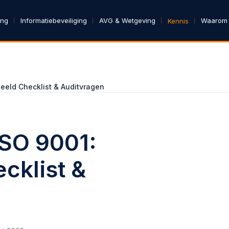
ing
Informatiebeveiliging
AVG & Wetgeving
Waarom
Kennis
beeld Checklist & Auditvragen
ISO 9001:
cklist &