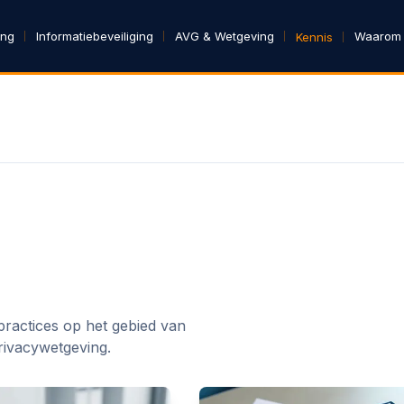
ing
Informatiebeveiliging
AVG & Wetgeving
Waarom
Kennis
 practices op het gebied van
privacywetgeving.