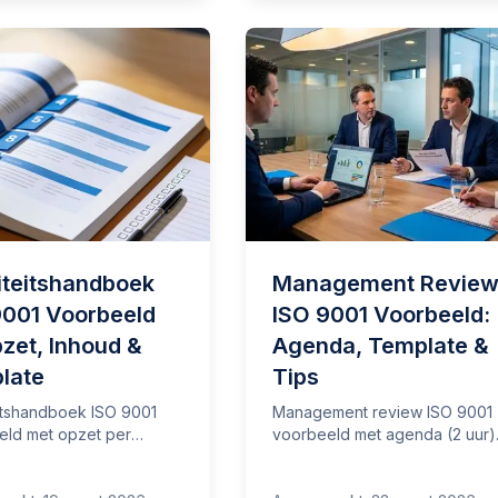
iteitshandboek
Management Revie
9001 Voorbeeld
ISO 9001 Voorbeeld:
zet, Inhoud &
Agenda, Template &
late
Tips
itshandboek ISO 9001
Management review ISO 9001
eld met opzet per
voorbeeld met agenda (2 uur)
tuk, voorbeeldzinnen
verplichte input/output uit
B en template. Inclusief
clausule 9.3, notulen-template