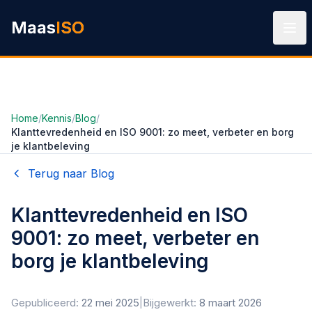
Ga naar hoofdinhoud
Maas
ISO
Home
/
Kennis
/
Blog
/
Klanttevredenheid en ISO 9001: zo meet, verbeter en borg
je klantbeleving
Terug naar Blog
Klanttevredenheid en ISO
9001: zo meet, verbeter en
borg je klantbeleving
Gepubliceerd:
22 mei 2025
|
Bijgewerkt:
8 maart 2026