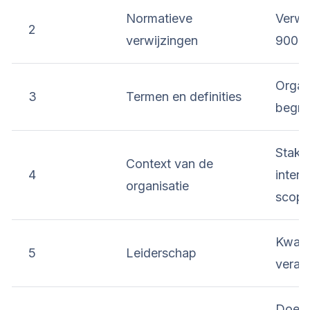
Normatieve
Verwi
2
verwijzingen
9001:
Organ
3
Termen en definities
begri
Stake
Context van de
4
intern
organisatie
scop
Kwalit
5
Leiderschap
veran
Doelst