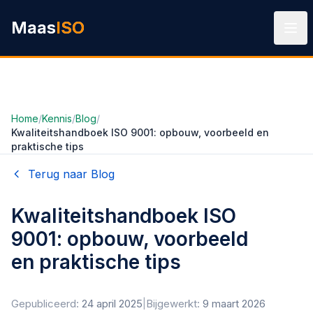
Ga naar hoofdinhoud
Maas
ISO
Home
/
Kennis
/
Blog
/
Kwaliteitshandboek ISO 9001: opbouw, voorbeeld en
praktische tips
Terug naar Blog
Kwaliteitshandboek ISO
9001: opbouw, voorbeeld
en praktische tips
Gepubliceerd:
24 april 2025
|
Bijgewerkt:
9 maart 2026