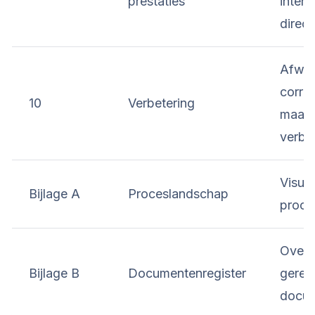
prestaties
intern
direc
Afwij
corri
10
Verbetering
maatr
verbe
Visuee
Bijlage A
Proceslandschap
proce
Overzi
Bijlage B
Documentenregister
gerel
docu