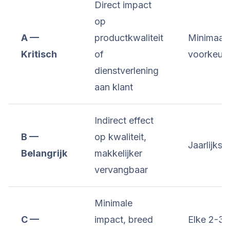
Direct impact
op
A —
productkwaliteit
Minimaal ja
Kritisch
of
voorkeur 
dienstverlening
aan klant
Indirect effect
B —
op kwaliteit,
Jaarlijks
Belangrijk
makkelijker
vervangbaar
Minimale
C —
impact, breed
Elke 2-3 j