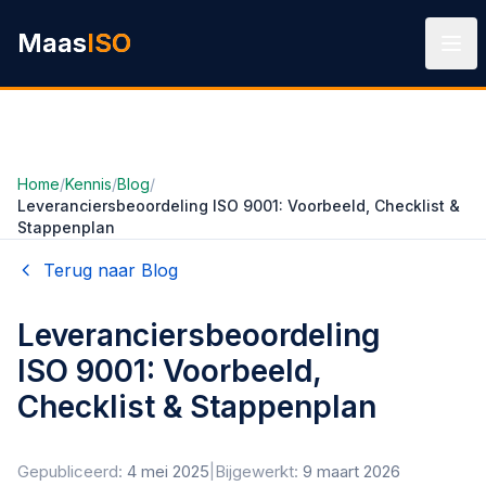
Ga naar hoofdinhoud
Maas
ISO
Home
/
Kennis
/
Blog
/
Leveranciersbeoordeling ISO 9001: Voorbeeld, Checklist &
Stappenplan
Terug naar Blog
Leveranciersbeoordeling
ISO 9001: Voorbeeld,
Checklist & Stappenplan
Gepubliceerd:
4 mei 2025
|
Bijgewerkt:
9 maart 2026