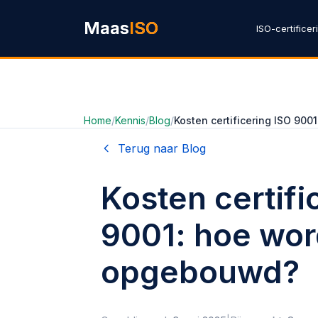
Ga naar hoofdinhoud
Maas
ISO
ISO-certificer
Home
/
Kennis
/
Blog
/
Kosten certificering ISO 90
Terug naar Blog
Kosten certifi
9001: hoe wor
opgebouwd?