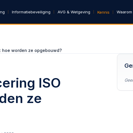
ing
Informatiebeveiliging
AVG & Wetgeving
Waarom
Kennis
01: hoe worden ze opgebouwd?
Ge
cering ISO
Geen
den ze