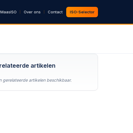
 MaasISO
Over ons
Contact
ISO-Selector
relateerde artikelen
 gerelateerde artikelen beschikbaar.