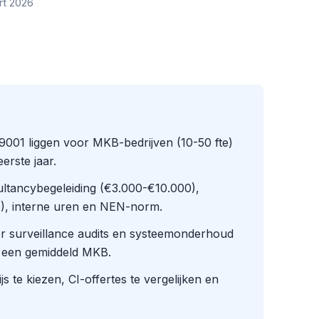
rt 2026
O 9001 liggen voor MKB-bedrijven (10-50 fte)
erste jaar.
ltancybegeleiding (€3.000-€10.000),
00), interne uren en NEN-norm.
or surveillance audits en systeemonderhoud
 een gemiddeld MKB.
s te kiezen, CI-offertes te vergelijken en