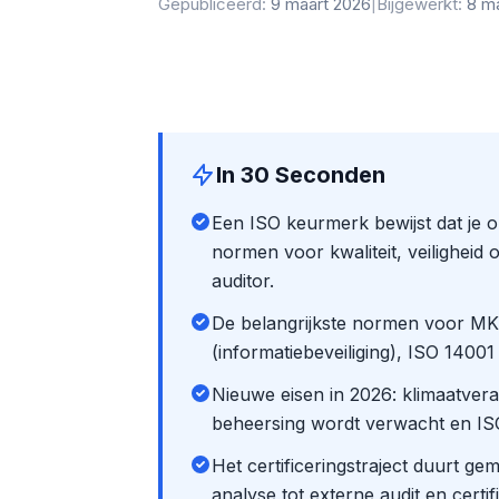
Gepubliceerd:
9 maart 2026
|
Bijgewerkt:
8 m
In 30 Seconden
Een ISO keurmerk bewijst dat je o
normen voor kwaliteit, veiligheid 
auditor.
De belangrijkste normen voor MKB
(informatiebeveiliging), ISO 14001 
Nieuwe eisen in 2026: klimaatveran
beheersing wordt verwacht en IS
Het certificeringstraject duurt g
analyse tot externe audit en certif