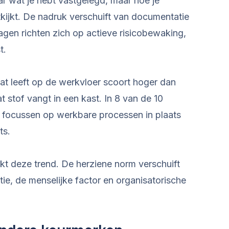
aar wat je hebt vastgelegd, maar hoe je
itkijkt. De nadruk verschuift van documentatie
gen richten zich op actieve risicobewaking,
t.
 leeft op de werkvloer scoort hoger dan
t stof vangt in een kast. In 8 van de 10
e focussen op werkbare processen in plaats
ts.
kt deze trend. De herziene norm verschuift
tie, de menselijke factor en organisatorische