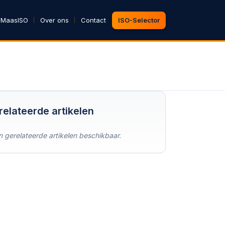
 MaasISO
Over ons
Contact
ISO-Selector
relateerde artikelen
 gerelateerde artikelen beschikbaar.