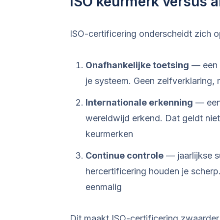
ISO keurmerk versus 
ISO-certificering onderscheidt zich
Onafhankelijke toetsing
— een e
je systeem. Geen zelfverklaring, 
Internationale erkenning
— een 
wereldwijd erkend. Dat geldt ni
keurmerken
Continue controle
— jaarlijkse s
hercertificering houden je scherp
eenmalig
Dit maakt ISO-certificering zwaarde