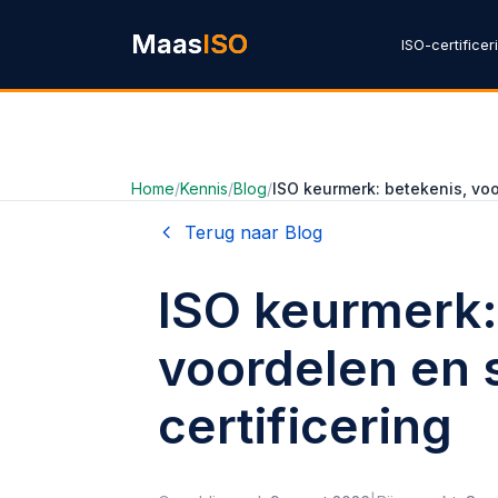
Ga naar hoofdinhoud
Maas
ISO
ISO-certificer
Home
/
Kennis
/
Blog
/
ISO keurmerk: betekenis, voo
Terug naar Blog
ISO keurmerk:
voordelen en 
certificering