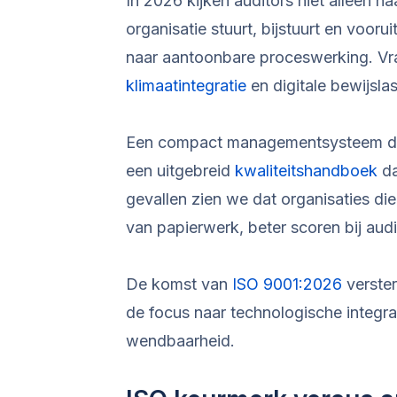
In 2026 kijken auditors niet alleen n
organisatie stuurt, bijstuurt en vooru
naar aantoonbare proceswerking. Vra
klimaatintegratie
en digitale bewijslas
Een compact managementsysteem dat
een uitgebreid
kwaliteitshandboek
da
gevallen zien we dat organisaties di
van papierwerk, beter scoren bij audi
De komst van
ISO 9001:2026
verster
de focus naar technologische integra
wendbaarheid.