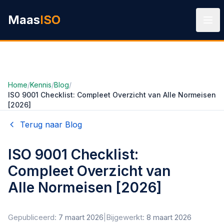
Ga naar hoofdinhoud
Maas
ISO
Home
/
Kennis
/
Blog
/
ISO 9001 Checklist: Compleet Overzicht van Alle Normeisen
[2026]
Terug naar Blog
ISO 9001 Checklist:
Compleet Overzicht van
Alle Normeisen [2026]
Gepubliceerd:
7 maart 2026
|
Bijgewerkt:
8 maart 2026