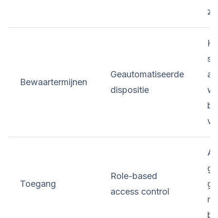
zo
He
si
Geautomatiseerde
au
Bewaartermijnen
dispositie
wa
be
ve
Al
ge
Role-based
Toegang
ge
access control
re
be