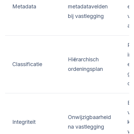
Metadata
metadatavelden
en
bij vastlegging
ver
aa
Re
in
Hiërarchisch
Classificatie
ee
ordeningsplan
ge
cl
Ee
va
Onwijzigbaarheid
Integriteit
ka
na vastlegging
wo