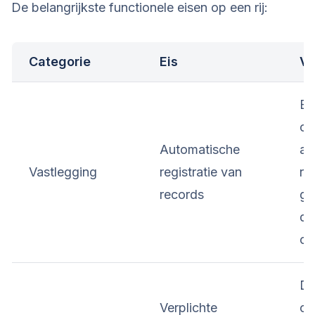
De belangrijkste functionele eisen op een rij:
Categorie
Eis
Vo
E-
op
Automatische
au
Vastlegging
registratie van
re
records
ge
da
on
Do
Verplichte
cl