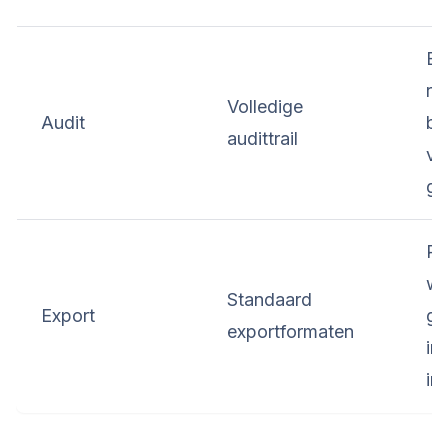
El
re
Volledige
Audit
be
audittrail
ve
ge
Re
wo
Standaard
Export
ge
exportformaten
in
in