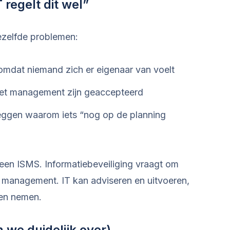
 regelt dit wel”
dezelfde problemen:
 omdat niemand zich er eigenaar van voelt
r het management zijn geaccepteerd
leggen waarom iets “nog op de planning
een ISMS. Informatiebeveiliging vraagt om
t management. IT kan adviseren en uitvoeren,
een nemen.
n we duidelijk over)