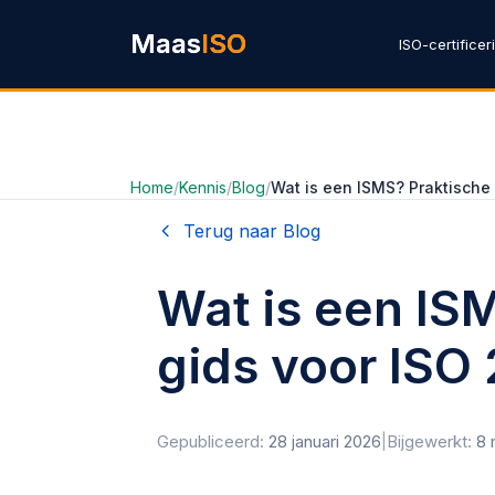
Ga naar hoofdinhoud
Maas
ISO
ISO-certificer
Home
/
Kennis
/
Blog
/
Wat is een ISMS? Praktische
Terug naar Blog
Wat is een IS
gids voor ISO
Gepubliceerd:
28 januari 2026
|
Bijgewerkt:
8 