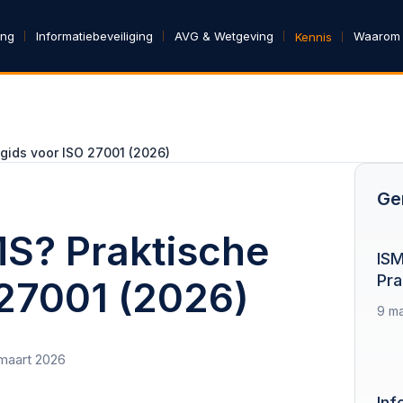
ing
Informatiebeveiliging
AVG & Wetgeving
Waarom
Kennis
 gids voor ISO 27001 (2026)
Ge
MS? Praktische
ISM
Pra
 27001 (2026)
9 ma
maart 2026
Inf