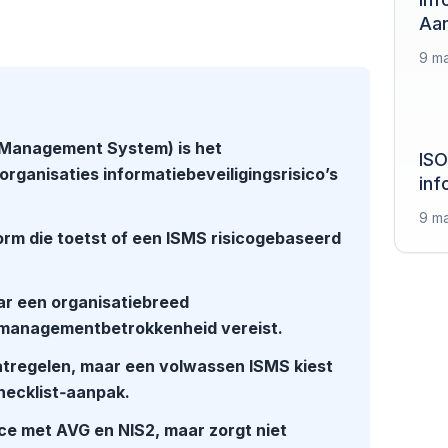
Aan
9 ma
 Management System) is het
ISO
anisaties informatiebeveiligingsrisico’s
inf
9 ma
norm die toetst of een ISMS risicogebaseerd
ar een organisatiebreed
 managementbetrokkenheid vereist.
tregelen, maar een volwassen ISMS kiest
hecklist‑aanpak.
e met AVG en NIS2, maar zorgt niet