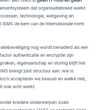
tellen: een ISMS is
geen IT-tool en geen
gementsysteem dat organisatiebreed werkt
rocessen, technologie, wetgeving en
t ISMS de kern van de internationale norm
rmatiebeveiliging nog wordt benaderd als een
factor authenticatie en encryptie zijn
spraken, eigenaarschap en sturing blijft het
MS brengt juist structuur aan: wie is
sico’s accepteren we bewust en welke niet,
it ook echt werkt.
 onder bredere onderwerpen zoals