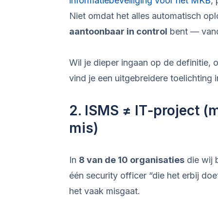
informatiebeveiliging voor het MKB
,
Niet omdat het alles automatisch opl
aantoonbaar in control
bent — vand
Wil je dieper ingaan op de definiti
vind je een uitgebreidere toelichting
2. ISMS ≠ IT‑project (
mis)
In
8 van de 10 organisaties
die wij 
één security officer “die het erbij doe
het vaak misgaat.