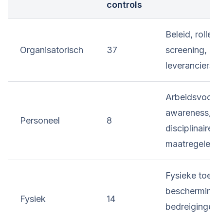
controls
Beleid, rollen
Organisatorisch
37
screening,
leveranciers
Arbeidsvoor
awareness,
Personeel
8
disciplinaire
maatregelen
Fysieke toeg
bescherming
Fysiek
14
bedreigingen