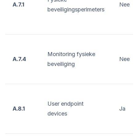
A.7.1
Nee
beveiligingsperimeters
Monitoring fysieke
A.7.4
Nee
beveiliging
User endpoint
A.8.1
Ja
devices