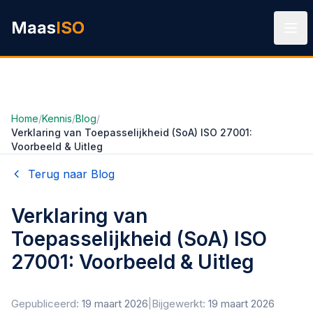
Ga naar hoofdinhoud
Maas
ISO
Home
/
Kennis
/
Blog
/
Verklaring van Toepasselijkheid (SoA) ISO 27001:
Voorbeeld & Uitleg
Terug naar Blog
Verklaring van
Toepasselijkheid (SoA) ISO
27001: Voorbeeld & Uitleg
Gepubliceerd:
19 maart 2026
|
Bijgewerkt:
19 maart 2026