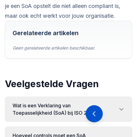
je een SoA opstelt die niet alleen compliant is,
maar ook echt werkt voor jouw organisatie.
Gerelateerde artikelen
Geen gerelateerde artikelen beschikbaar.
Veelgestelde Vragen
Wat is een Verklaring van
Toepasselijkheid (SoA) bij ISO 27001?
De Verklaring van Toepasselijkheid (Statement of
Hoeveel controls moet een SoA
Applicability) is een verplicht document binnen ISO