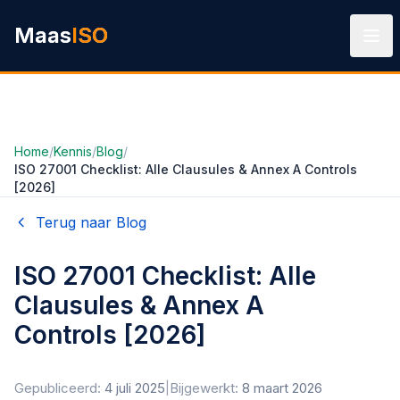
Ga naar hoofdinhoud
Maas
ISO
Home
/
Kennis
/
Blog
/
ISO 27001 Checklist: Alle Clausules & Annex A Controls
[2026]
Terug naar Blog
ISO 27001 Checklist: Alle
Clausules & Annex A
Controls [2026]
Gepubliceerd:
4 juli 2025
|
Bijgewerkt:
8 maart 2026