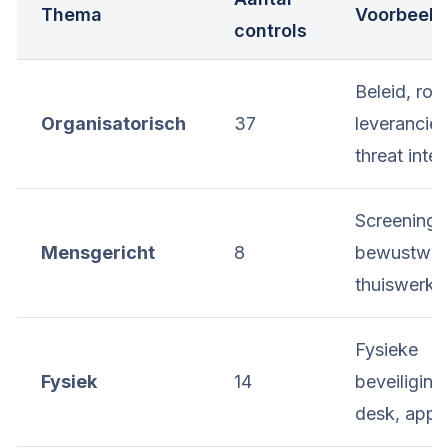
Thema
Voorbeeld
controls
Beleid, roll
Organisatorisch
37
leverancier
threat intel
Screening,
Mensgericht
8
bewustwor
thuiswerke
Fysieke
Fysiek
14
beveiliging,
desk, appa