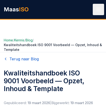
Ga naar hoofdinhoud
Maas
ISO
Home
/
Kennis
/
Blog
/
Kwaliteitshandboek ISO 9001 Voorbeeld — Opzet, Inhoud &
Template
Terug naar Blog
Kwaliteitshandboek ISO
9001 Voorbeeld — Opzet,
Inhoud & Template
Gepubliceerd:
19 maart 2026
|
Bijgewerkt:
19 maart 2026