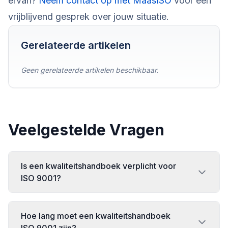
ervan?
Neem contact op met MaasISO
voor een
vrijblijvend gesprek over jouw situatie.
Gerelateerde artikelen
Geen gerelateerde artikelen beschikbaar.
Veelgestelde Vragen
Is een kwaliteitshandboek verplicht voor
ISO 9001?
Nee, sinds ISO 9001:2015 is een kwaliteitshandboek
Hoe lang moet een kwaliteitshandboek
formeel niet meer verplicht. De norm vereist