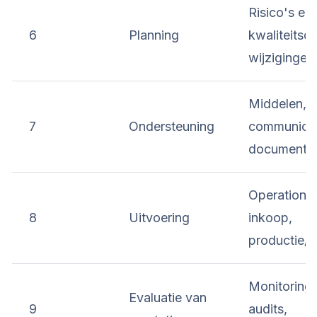
Risico's en
6
Planning
kwaliteitsdo
wijziginge
Middelen, 
7
Ondersteuning
communicat
documentb
Operationel
8
Uitvoering
inkoop,
productie/d
Monitoring,
Evaluatie van
9
audits,