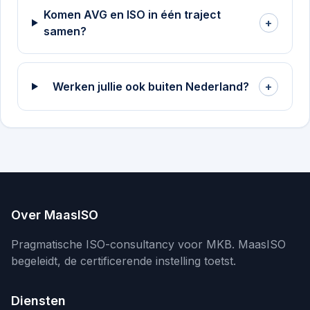
Komen AVG en ISO in één traject
+
samen?
Werken jullie ook buiten Nederland?
+
Over MaasISO
Pragmatische ISO-consultancy voor MKB. MaasISO
begeleidt, de certificerende instelling toetst.
Diensten